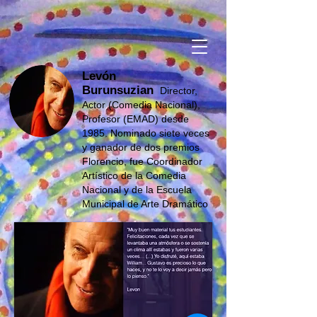
Levón
Burunsuzian
Director,
Actor (Comedia Nacional),
Profesor (EMAD) desde
1985. Nominado siete veces
y ganador de dos premios
Florencio, fue Coordinador
Artístico de la Comedia
Nacional y de la Escuela
Municipal de Arte Dramático